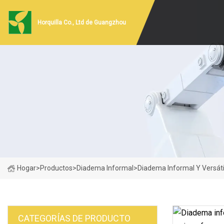
Horquilla Co., Ltd de Guangzhou
Hogar
>
Productos
>
Diadema Informal
>
Diadema Informal Y Versátil
CATEGORÍAS DE PRODUCTO