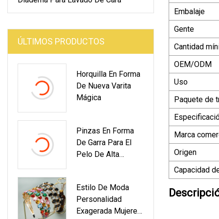
Embalaje
Gente
ÚLTIMOS PRODUCTOS
Cantidad mín
OEM/ODM
Horquilla En Forma
Uso
De Nueva Varita
Mágica
Paquete de t
Especificaci
Pinzas En Forma
Marca comerc
De Garra Para El
Origen
Pelo De Alta
Calidad,
Capacidad de
Accesorios Para El
Estilo De Moda
Cabello De
Descripci
Personalidad
Cangrejo De Gran
Exagerada Mujeres
Tamaño Para Mujer