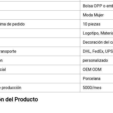
Bolsa OPP o emb
Moda Mujer
ima de pedido
10 piezas
Logotipo, Materi
Decoración del c
ransporte
DHL, FedEx, UPS
ón
personalizado
ial
OEM ODM
Porcelana
 producción
5000/mes
ón del Producto