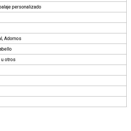
alaje personalizado
al, Adornos
abello
 u otros