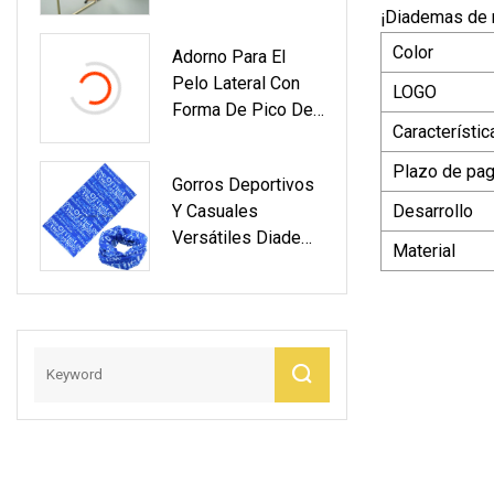
Casual Diadema De
Y Niña, Pinzas Para
¡Diademas de m
Metal Super Flash
El Cabello Grandes
Color
Adorno Para El
Súper Fuertes
Pelo Lateral Con
LOGO
Forma De Pico De
Característic
Pato Y Horquilla De
Aleación De
Plazo de pa
Gorros Deportivos
Estrella De Mar De
Y Casuales
Desarrollo
Hoja De Metal
Versátiles Diadema
Material
UV